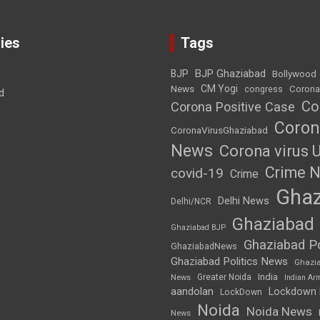
ies
Tags
BJP Ghaziabad
BJP
Bollywood
News
CM Yogi
Corona
congress
d
Co
Corona Positive Case
Coron
CoronaVirusGhaziabad
News
Corona virus 
Crime 
covid-19
Crime
Ghaz
Delhi News
Delhi/NCR
Ghaziabad
Ghaziabad BJP
Ghaziabad Po
GhaziabadNews
Ghaziabad Politics News
Ghazi
India
Greater Noida
News
Indian Ar
aandolan
Lockdown
LockDown
Noida
Noida News
News