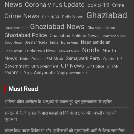
News
Corona virus Update
covid-19
Crime
Ghaziabad
Crime News
Delhi News
Delhi/NCR
Ghaziabad News
GhaziabadNews
Ghaziabad BJP
Ghaziabad Police
Ghaziabad Politics News
Ghaziabad SSP
kisan aandolan
India
Greater Noida
Good News
Indian Army
Noida
Noida
Lockdown News
LockDown
Meerut News
News
Samajwadi Party
PM Modi
UP
Noida Police
Sports
UP News
Government
UPGovernment
UP Police
UTTAR
Yogi Adityanath
PRADESH
Yogi government
Must Read
ऑडेन्स कोल आरोहण के अनुभवों से रूबरू हुए दून पुस्तकालय के श्रोता
हरिद्वार में रेलवे टनल के पास पहाड़ी से गिरे बोल्डर, प्राचीन काली मंदिर को
नुकसान
कॉमनवेल्थ पदक विजेताओं और प्रशिक्षकों को मुख्यमंत्री धामी ने किया सम्मानित