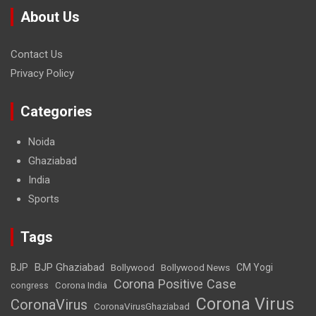
About Us
Contact Us
Privacy Policy
Categories
Noida
Ghaziabad
India
Sports
Tags
BJP Ghaziabad
BJP
Bollywood
Bollywood News
CM Yogi
Corona Positive Case
Corona India
congress
Corona Virus
CoronaVirus
CoronaVirusGhaziabad